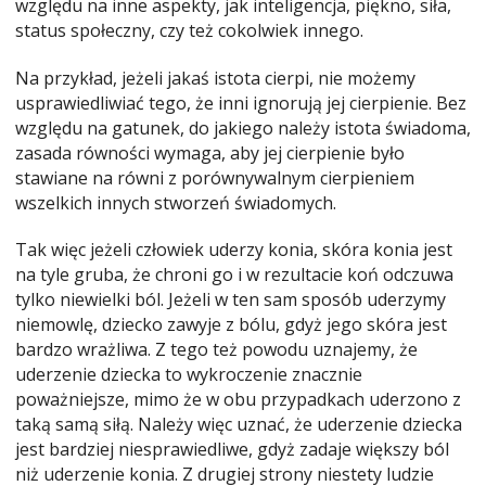
względu na inne aspekty, jak inteligencja, piękno, siła,
status społeczny, czy też cokolwiek innego.
Na przykład, jeżeli jakaś istota cierpi, nie możemy
usprawiedliwiać tego, że inni ignorują jej cierpienie. Bez
względu na gatunek, do jakiego należy istota świadoma,
zasada równości wymaga, aby jej cierpienie było
stawiane na równi z porównywalnym cierpieniem
wszelkich innych stworzeń świadomych.
Tak więc jeżeli człowiek uderzy konia, skóra konia jest
na tyle gruba, że chroni go i w rezultacie koń odczuwa
tylko niewielki ból. Jeżeli w ten sam sposób uderzymy
niemowlę, dziecko zawyje z bólu, gdyż jego skóra jest
bardzo wrażliwa. Z tego też powodu uznajemy, że
uderzenie dziecka to wykroczenie znacznie
poważniejsze, mimo że w obu przypadkach uderzono z
taką samą siłą. Należy więc uznać, że uderzenie dziecka
jest bardziej niesprawiedliwe, gdyż zadaje większy ból
niż uderzenie konia. Z drugiej strony niestety ludzie