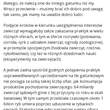
dlatego, że należą one do innego gatunku niż my.
Wręcz przeciwnie – musimy brać ich dobro pod uwagę
tak samo, jak mamy na uwadze dobro ludzi.
Podjęcie kroków w kierunku uwzględnienia interesów
zwierząt wymagałoby także zakazania praktyk w wielu
różnych sferach, w tym w sferze rozrywki (polowania,
corrida, cyrk z udziałem zwierząt, ogrody zoologiczne),
w przemyśle spożywczym (hodowla zwierząt, rzeźnie,
rybołówstwo), czy też w różnych dziedzinach nauki
(eksperymenty na zwierzętach).
A jednak żadna spośród godnych potępienia praktyk
usprawiedliwianych uprzedzeniami na tle gatunkowym
nie pociąga za sobą takiej liczby ofiar, jak konsumpcja
produktów pochodzenia zwierzęcego. 64 miliardy
zwierząt lądowych ginie z tej przyczyny co roku w skali
światowej. W tym samym przedziale czasowym około 1
bilion ryb umiera poprzez uduszenie w rybackich
sieciach. Statystycznie ryby najczęściej padają ofiarą