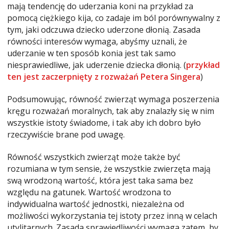
mają tendencję do uderzania koni na przykład za
pomocą ciężkiego kija, co zadaje im ból porównywalny z
tym, jaki odczuwa dziecko uderzone dłonią. Zasada
równości interesów wymaga, abyśmy uznali, że
uderzanie w ten sposób konia jest tak samo
niesprawiedliwe, jak uderzenie dziecka dłonią. (
przykład
ten jest zaczerpnięty z rozważań Petera Singera
)
Podsumowując, równość zwierząt wymaga poszerzenia
kręgu rozważań moralnych, tak aby znalazły się w nim
wszystkie istoty świadome, i tak aby ich dobro było
rzeczywiście brane pod uwagę.
Równość wszystkich zwierząt może także być
rozumiana w tym sensie, że wszystkie zwierzęta mają
swą wrodzoną wartość, która jest taka sama bez
względu na gatunek. Wartość wrodzona to
indywidualna wartość jednostki, niezależna od
możliwości wykorzystania tej istoty przez inną w celach
utylitarnych. Zasada sprawiedliwości wymaga zatem, by