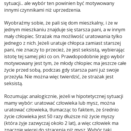
sytuacji... ale wybór ten powinien być motywowany
innymi czynnikami niż uprzedzenia.
Wyobraźmy sobie, że pali się dom mieszkalny, i że w
jednym mieszkaniu znajduje się starsza pani, a w innym
mały chłopiec. Strażak ma możliwość uratowania tylko
jednego z nich. Jeżeli uratuje chłopca zamiast starszej
pani, nie znaczy to przecież, że jest seksistą, wybierając
istotę tej samej płci co on. Prawdopodobnie jego wybór
motywowany jest tym, że młody chłopiec ma jeszcze całe
życie przed sobą, podczas gdy starsza pani już swoje
przeżyła. Nie można więc twierdzić, że strażak jest
seksistą.
Rozumując analogicznie, jeżeli w hipotetycznej sytuacji
mamy wybór: uratować człowieka lub mysz, można
uratować człowieka, tłumacząc to faktem, że średnio
życie człowieka jest 50 razy dłuższe niż życie myszy
(która żyje zazwyczaj około 2 lat), a więc człowiek ma
znacznie więcej do stracenia niż mysz. Wybór taki